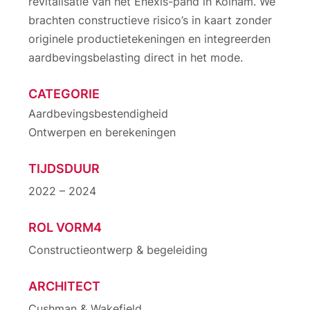
revitalisatie van het Enexis-pand in Kolham. We
brachten constructieve risico’s in kaart zonder
originele productietekeningen en integreerden
aardbevingsbelasting direct in het mode.
CATEGORIE
Aardbevingsbestendigheid
Ontwerpen en berekeningen
TIJDSDUUR
2022 – 2024
ROL VORM4
Constructieontwerp & begeleiding
ARCHITECT
Cushman & Wakefield