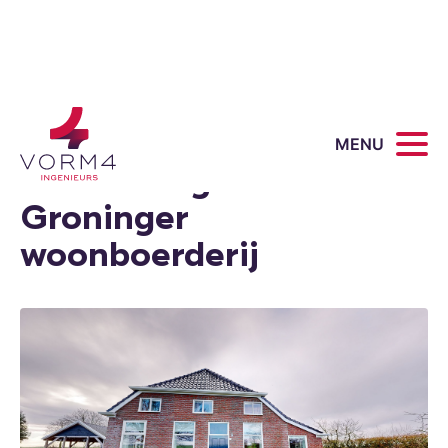
Uitwerking en
MENU
versterking van een
Groninger
woonboerderij