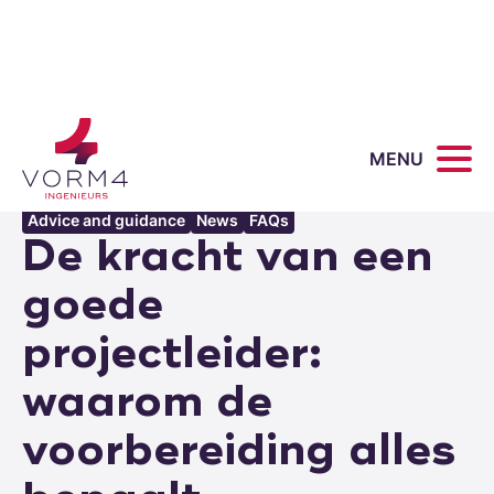
MENU
All articles
Advice and guidance
News
FAQs
De kracht van een
goede
projectleider:
waarom de
voorbereiding alles