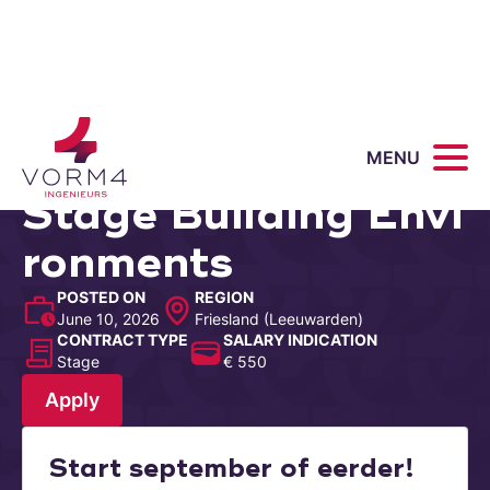
MENU
Stage Building Envi
ronments
POSTED ON
REGION
June 10, 2026
Friesland (Leeuwarden)
CONTRACT TYPE
SALARY INDICATION
Stage
€ 550
Apply
Start september of eerder!