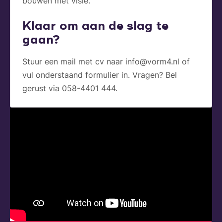
bouwen met visie.
Klaar om aan de slag te
gaan?
Stuur een mail met cv naar info@vorm4.nl of
vul onderstaand formulier in. Vragen? Bel
gerust via 058-4401 444.